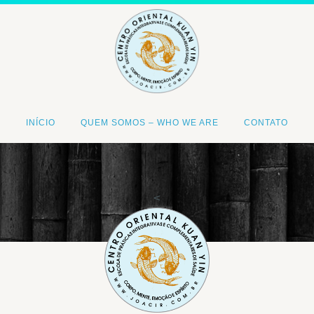
INÍCIO
QUEM SOMOS – WHO WE ARE
CONTATO
<