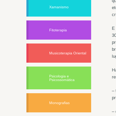
qu
Xamanismo
et
cr
E 
Fitoterapia
30
pr
br
Musicoterapia Oriental
lu
Há
Psicologia e
r
Psicossomática
– 
pr
Monografias
– 