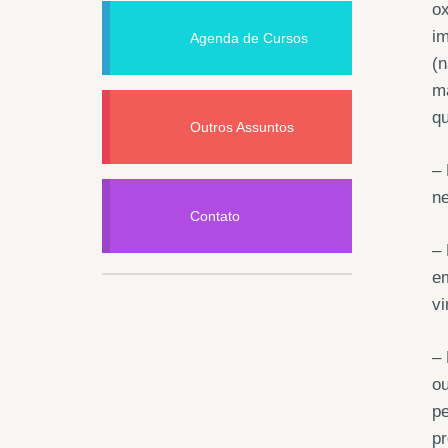
ox
im
Agenda de Cursos
(n
ma
q
Outros Assuntos
– 
ne
Contato
– 
em
vi
– 
ou
pe
p