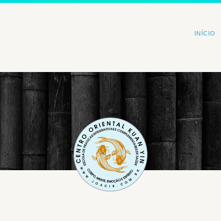
INÍCIO
<