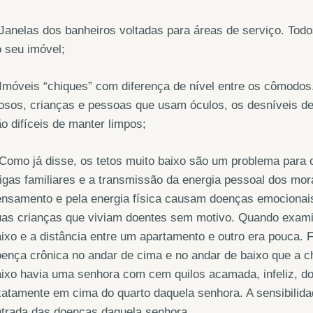
Janelas dos banheiros voltadas para áreas de serviço. Tod
 seu imóvel;
Imóveis “chiques” com diferença de nível entre os cômodos.
osos, crianças e pessoas que usam óculos, os desníveis d
o difíceis de manter limpos;
Como já disse, os tetos muito baixo são um problema para 
igas familiares e a transmissão da energia pessoal dos mo
nsamento e pela energia física causam doenças emocionais,
as crianças que viviam doentes sem motivo. Quando examin
ixo e a distância entre um apartamento e outro era pouca.
ença crônica no andar de cima e no andar de baixo que a c
ixo havia uma senhora com cem quilos acamada, infeliz, d
atamente em cima do quarto daquela senhora. A sensibilidad
ntrada das doenças daquela senhora.