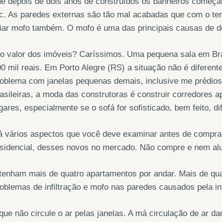
e depois de dois anos de construídos os banheiros começam
c. As paredes externas são tão mal acabadas que com o te
iar mofo também. O mofo é uma das principais causas de do
o valor dos imóveis? Caríssimos. Uma pequena sala em Bra
0 mil reais. Em Porto Alegre (RS) a situação não é diferen
oblema com janelas pequenas demais, inclusive me prédios
asileiras, a moda das construtoras é construir corredores
gares, especialmente se o sofá for sofisticado, bem feito, d
 vários aspectos que você deve examinar antes de comprar
esidencial, desses novos no mercado. Não compre e nem al
tenham mais de quatro apartamentos por andar. Mais de qua
oblemas de infiltração e mofo nas paredes causados pela inf
que não circule o ar pelas janelas. A má circulação de ar 