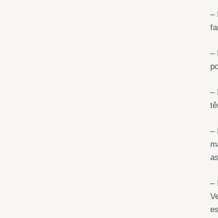
– 
fa
– 
po
– 
tê
– 
ma
as
–
Ve
e