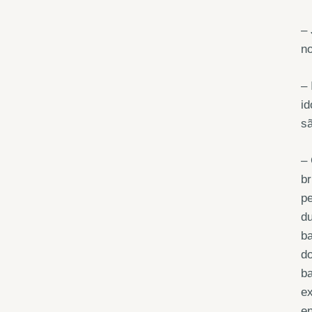
– 
no
– 
id
sã
– 
br
pe
du
ba
do
ba
ex
e