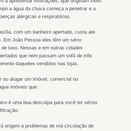
 a apresentar infiltrações, que originam mofo
mpo a água da chuva começa a penetrar e a
enças alérgicas e respiratórias.
sília, com um banheiro apertado, custa até
te. Em João Pessoa eles têm um sério
 de luxo. Nessas e em outras cidades
 apertados que nem passam um sofá de três
iferente daqueles vendidos nas lojas.
 ou alugar um imóvel, comercial ou
ugue imóveis que:
tro é uma boa desculpa para você ter sérios
iltração;
dará origem a problemas de má circulação de