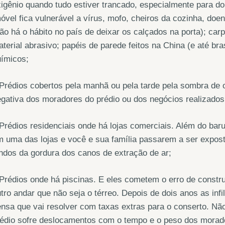
igênio quando tudo estiver trancado, especialmente para do
óvel fica vulnerável a vírus, mofo, cheiros da cozinha, d
ão há o hábito no país de deixar os calçados na porta); carpe
terial abrasivo; papéis de parede feitos na China (e até bra
uímicos;
Prédios cobertos pela manhã ou pela tarde pela sombra de
gativa dos moradores do prédio ou dos negócios realizados
Prédios residenciais onde há lojas comerciais. Além do bar
 uma das lojas e você e sua família passarem a ser expost
ndos da gordura dos canos de extração de ar;
Prédios onde há piscinas. E eles cometem o erro de constru
tro andar que não seja o térreo. Depois de dois anos as in
nsa que vai resolver com taxas extras para o conserto. Nã
rédio sofre deslocamentos com o tempo e o peso dos morad