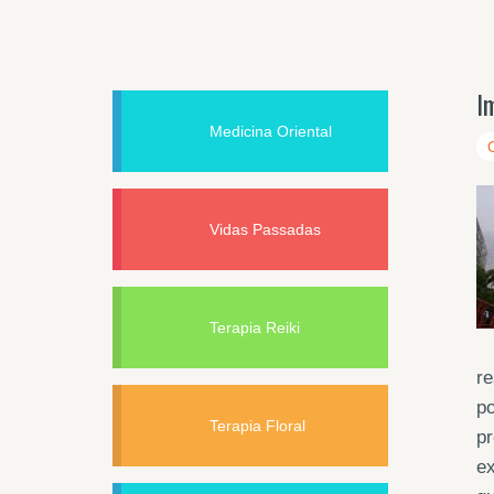
I
Medicina Oriental
Vidas Passadas
Terapia Reiki
re
po
Terapia Floral
pr
ex