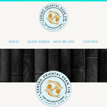
INÍCIO
QUEM SOMOS – WHO WE ARE
CONTATO
<