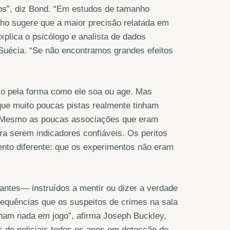
os”, diz Bond. “Em estudos de tamanho
anho sugere que a maior precisão relatada em
plica o psicólogo e analista de dados
Suécia. “Se não encontramos grandes efeitos
oso pela forma como ele soa ou age. Mas
que muito poucas pistas realmente tinham
de. Mesmo as poucas associações que eram
ara serem indicadores confiáveis. Os peritos
nto diferente: que os experimentos não eram
dantes— instruídos a mentir ou dizer a verdade
equências que os suspeitos de crimes na sala
inham nada em jogo”, afirma Joseph Buckley,
s de policiais todos os anos em detecção de