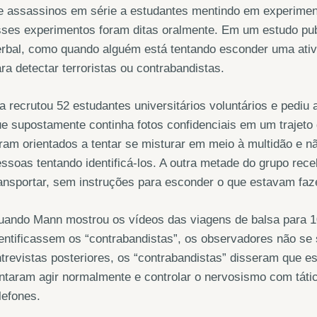
 assassinos em série a estudantes mentindo em experiment
sses experimentos foram ditas oralmente. Em um estudo pu
rbal, como quando alguém está tentando esconder uma ativi
ra detectar terroristas ou contrabandistas.
a recrutou 52 estudantes universitários voluntários e pediu
e supostamente continha fotos confidenciais em um trajeto 
ram orientados a tentar se misturar em meio à multidão e n
ssoas tentando identificá-los. A outra metade do grupo rec
ansportar, sem instruções para esconder o que estavam faz
ando Mann mostrou os vídeos das viagens de balsa para 10
entificassem os “contrabandistas”, os observadores não s
trevistas posteriores, os “contrabandistas” disseram que
ntaram agir normalmente e controlar o nervosismo com tát
lefones.