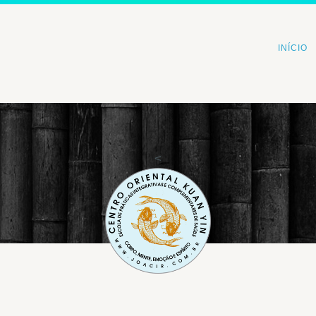
INÍCIO
<