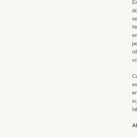
Em
do
s
N
em
pe
nã
vo
Co
es
e
su
la
A