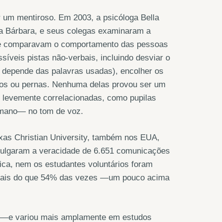
r um mentiroso. Em 2003, a psicóloga Bella
nta Bárbara, e seus colegas examinaram a
s que comparavam o comportamento das pessoas
síveis pistas não-verbais, incluindo desviar o
ão depende das palavras usadas), encolher os
ços ou pernas. Nenhuma delas provou ser um
 levemente correlacionadas, como pupilas
umano— no tom de voz.
xas Christian University, também nos EUA,
julgaram a veracidade de 6.651 comunicações
ica, nem os estudantes voluntários foram
s mais do que 54% das vezes —um pouco acima
3% —e variou mais amplamente em estudos