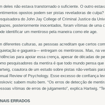
 deles não estava transtornado o suficiente. O outro esta
ntimentos opostos podem ser pistas reveladoras de culpa? 
squisadora do John Jay College of Criminal Justice da Un
pazes, posteriormente inocentados, foram vítimas de uma 
de identificar um mentiroso pela maneira como ele age.
 diferentes culturas, as pessoas acreditam que certos co
nquietação e gagueira— entregam os mentirosos. Mas, na v
vidências para apoiar essa crença, apesar de décadas de 
mo pesquisadores da mentira é que todo mundo pensa que s
rtwig, coautora de um estudo sobre pistas não-verbais par
nual Review of Psychology. Esse excesso de confiança levo
skovic sabem muito bem. “Os erros de detecção de mentira
ssoas vítimas de erros de julgamento”, explica Hartwig. “T
INAIS ERRADOS