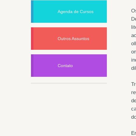
Os
Agenda de Cursos
De
li
ao
Outros Assuntos
ol
o
in
Contato
d
Tr
r
de
c
d
E