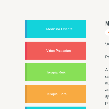
M
Medicina Oriental
“A
Vidas Passadas
P
A 
Terapia Reiki
es
au
as
Terapia Floral
aj
po