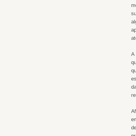
m
su
al
ap
at
A 
qu
qu
es
da
re
Af
em
de
pr