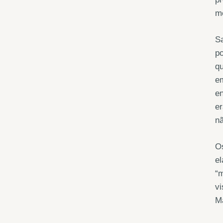
m
Sa
po
qu
em
en
er
nã
Os
el
“m
vi
Ma