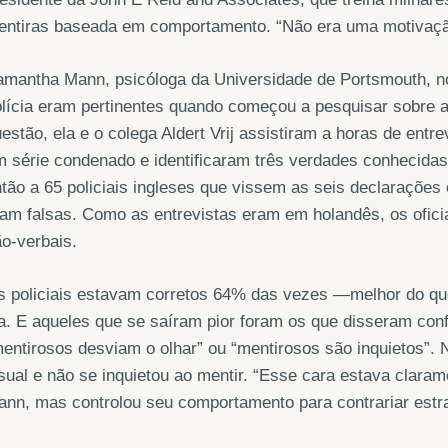
entiras baseada em comportamento. “Não era uma motivação
mantha Mann, psicóloga da Universidade de Portsmouth, no
lícia eram pertinentes quando começou a pesquisar sobre a
estão, ela e o colega Aldert Vrij assistiram a horas de ent
 série condenado e identificaram três verdades conhecidas
tão a 65 policiais ingleses que vissem as seis declarações
am falsas. Como as entrevistas eram em holandês, os ofici
o-verbais.
 policiais estavam corretos 64% das vezes —melhor do que
a. E aqueles que se saíram pior foram os que disseram con
entirosos desviam o olhar” ou “mentirosos são inquietos”.
sual e não se inquietou ao mentir. “Esse cara estava clara
nn, mas controlou seu comportamento para contrariar estra