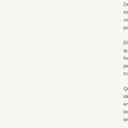
De
e
ve
pa
El
qu
fo
pe
tr
Qu
id
en
te
te