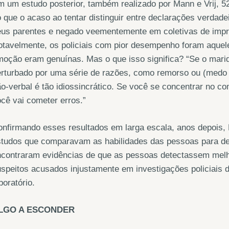
 um estudo posterior, também realizado por Mann e Vrij, 5
 que o acaso ao tentar distinguir entre declarações verdade
eus parentes e negado veementemente em coletivas de impr
otavelmente, os policiais com pior desempenho foram aque
oção eram genuínas. Mas o que isso significa? “Se o marid
rturbado por uma série de razões, como remorso ou (medo 
o-verbal é tão idiossincrático. Se você se concentrar no 
cê vai cometer erros.”
nfirmando esses resultados em larga escala, anos depois, H
tudos que comparavam as habilidades das pessoas para dete
ncontraram evidências de que as pessoas detectassem melh
speitos acusados ​​injustamente em investigações policiais
boratório.
LGO A ESCONDER