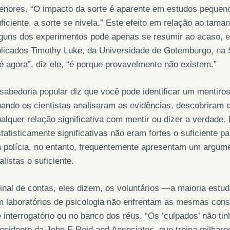
enores. “O impacto da sorte é aparente em estudos pequen
ficiente, a sorte se nivela.” Este efeito em relação ao tam
guns dos experimentos pode apenas se resumir ao acaso, ex
licados Timothy Luke, da Universidade de Gotemburgo, na 
é agora”, diz ele, “é porque provavelmente não existem.”
sabedoria popular diz que você pode identificar um mentir
ando os cientistas analisaram as evidências, descobriram 
alquer relação significativa com mentir ou dizer a verda
tatisticamente significativas não eram fortes o suficiente p
 polícia, no entanto, frequentemente apresentam um argume
alistas o suficiente.
inal de contas, eles dizem, os voluntários —a maioria estu
 laboratórios de psicologia não enfrentam as mesmas cons
 interrogatório ou no banco dos réus. “Os ‘culpados’ não t
esidente da John E Reid and Associates, que treina milhare