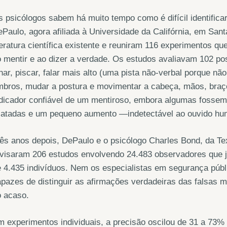
 psicólogos sabem há muito tempo como é difícil identifica
Paulo, agora afiliada à Universidade da Califórnia, em Sa
teratura científica existente e reuniram 116 experimento
 mentir e ao dizer a verdade. Os estudos avaliavam 102 pos
har, piscar, falar mais alto (uma pista não-verbal porque n
mbros, mudar a postura e movimentar a cabeça, mãos, bra
dicador confiável de um mentiroso, embora algumas fossem
ilatadas e um pequeno aumento —indetectável ao ouvido h
ês anos depois, DePaulo e o psicólogo Charles Bond, da Te
evisaram 206 estudos envolvendo 24.483 observadores que 
 4.435 indivíduos. Nem os especialistas em segurança públ
apazes de distinguir as afirmações verdadeiras das falsa
o acaso.
m experimentos individuais, a precisão oscilou de 31 a 7