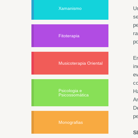
Um
Xamanismo
se
pe
ra
Fitoterapia
po
Em
Musicoterapia Oriental
i
e
co
Psicologia e
Ha
Psicossomática
An
De
pe
Monografias
S