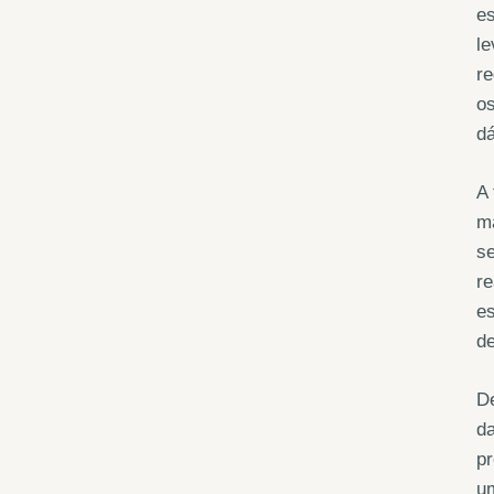
es
le
re
os
dá
A 
ma
se
re
es
de
De
da
pr
um