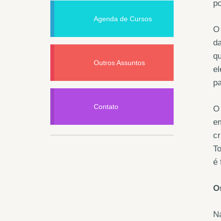
po
Agenda de Cursos
O 
da
qu
Outros Assuntos
el
pa
Contato
O 
em
c
To
é 
O
Na