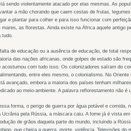
tá sendo violentamente atacado por elas mesmas. As popul
vantar a mão chorando que caem cestas de frutas, legumes 
gar e plantar para colher e para isso funcionar com perfeiçã
 mares, as florestas. Ainda existe na África aquele antigo
 tudo.
falta de educação ou a ausência de educação, de total resp
ioria das nações africanas, onde golpes de estado são freq
 acostumou com tudo isso. Os colonizadores saíram do con
alimentando, entre eles mesmo, o colonialismo. No Oriente
tá avançado, embora a maioria dos países tenham milhares 
dicado ao meio-ambiente. A palavra reflorestamento não é 
ssa forma, o perigo de guerra por água potável e comida, 
 Ucrânia pela Rússia, a máscara caiu. A fome já é vista e
odução de grãos daquela parte do mundo, incluindo a Rússi
bigo, que cheira a guerra, morte, violência. Televisões do 