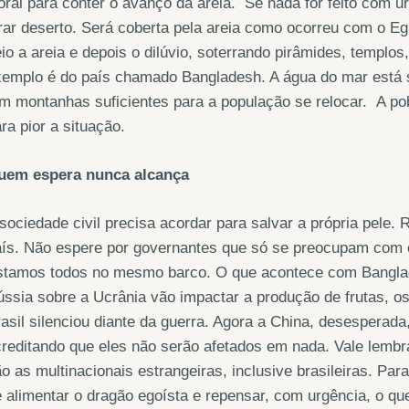
toral para conter o avanço da areia. Se nada for feito com u
rar deserto. Será coberta pela areia como ocorreu com o Egi
io a areia e depois o dilúvio, soterrando pirâmides, templos
emplo é do país chamado Bangladesh. A água do mar está s
m montanhas suficientes para a população se relocar. A pob
ra pior a situação.
uem espera nunca alcança
sociedade civil precisa acordar para salvar a própria pele.
ís. Não espere por governantes que só se preocupam com o
stamos todos no mesmo barco. O que acontece com Bangla
ssia sobre a Ucrânia vão impactar a produção de frutas, os 
asil silenciou diante da guerra. Agora a China, desesperada,
reditando que eles não serão afetados em nada. Vale lembr
o as multinacionais estrangeiras, inclusive brasileiras. Pa
 alimentar o dragão egoísta e repensar, com urgência, o qu