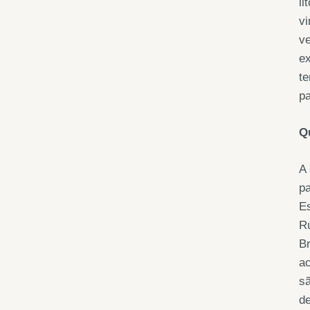
li
vi
ve
ex
te
pa
Q
A 
pa
E
Rú
Br
ac
sã
de