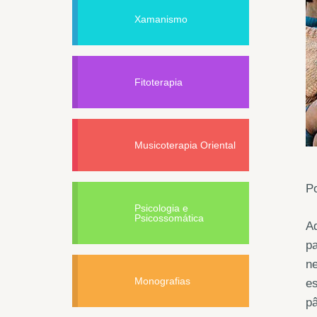
Xamanismo
Fitoterapia
Musicoterapia Oriental
Po
Psicologia e
Psicossomática
Aq
pa
ne
Monografias
es
pâ