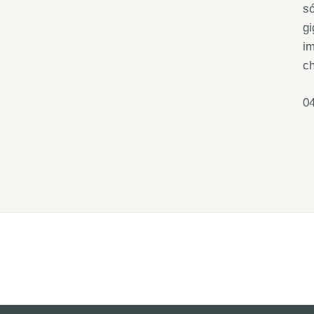
só
gi
i
ch
04