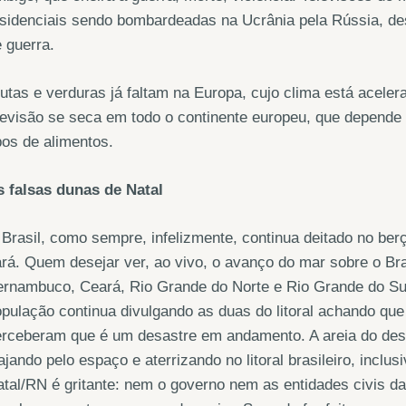
esidenciais sendo bombardeadas na Ucrânia pela Rússia, d
 guerra.
utas e verduras já faltam na Europa, cujo clima está acel
evisão se seca em todo o continente europeu, que depende 
pos de alimentos.
s falsas dunas de Natal
Brasil, como sempre, infelizmente, continua deitado no be
rá. Quem desejar ver, ao vivo, o avanço do mar sobre o Brasil
rnambuco, Ceará, Rio Grande do Norte e Rio Grande do Sul
pulação continua divulgando as duas do litoral achando que
rceberam que é um desastre em andamento. A areia do deser
ajando pelo espaço e aterrizando no litoral brasileiro, inc
tal/RN é gritante: nem o governo nem as entidades civis daq