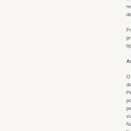
r
de
Fr
pr
ti
A
O 
da
Pe
po
pe
vi
Na