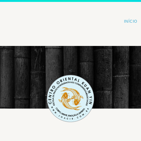
INÍCIO
<