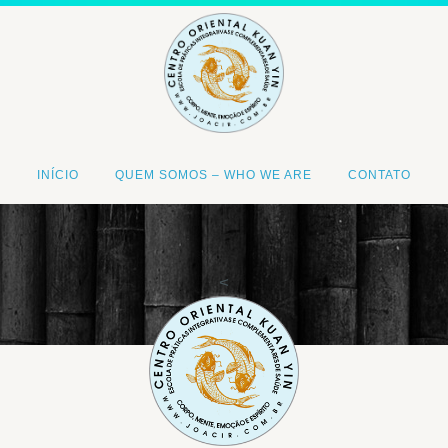
INÍCIO
QUEM SOMOS – WHO WE ARE
CONTATO
<