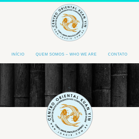
INÍCIO
QUEM SOMOS – WHO WE ARE
CONTATO
<