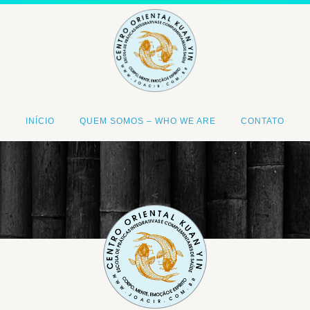
INÍCIO
QUEM SOMOS – WHO WE ARE
CONTATO
<