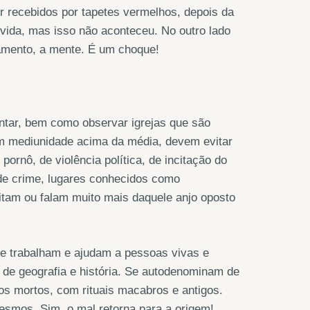
 recebidos por tapetes vermelhos, depois da
 vida, mas isso não aconteceu. No outro lado
amento, a mente. É um choque!
entar, bem como observar igrejas que são
êm mediunidade acima da média, devem evitar
pornô, de violência política, de incitação do
s de crime, lugares conhecidos como
ritam ou falam muito mais daquele anjo oposto
que trabalham e ajudam a pessoas vivas e
de geografia e história. Se autodenominam de
os mortos, com rituais macabros e antigos.
esmos. Sim, o mal retorna para a origem!