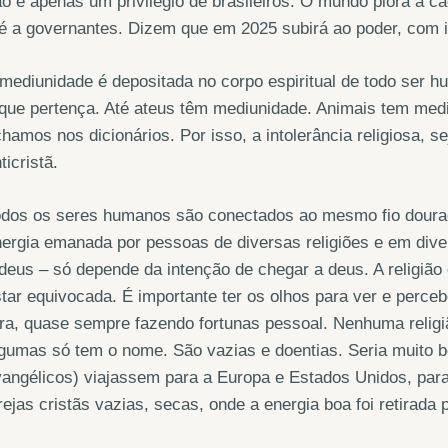
o é apenas um privilégio de brasileiros. O mundo piora a c
é a governantes. Dizem que em 2025 subirá ao poder, com in
mediunidade é depositada no corpo espiritual de todo ser hu
que pertença. Até ateus têm mediunidade. Animais tem med
hamos nos dicionários. Por isso, a intolerância religiosa, se
ticristã.
dos os seres humanos são conectados ao mesmo fio dourado
ergia emanada por pessoas de diversas religiões e em dive
deus – só depende da intenção de chegar a deus. A religiã
tar equivocada. É importante ter os olhos para ver e perceb
ra, quase sempre fazendo fortunas pessoal. Nenhuma religi
gumas só tem o nome. São vazias e doentias. Seria muito b
angélicos) viajassem para a Europa e Estados Unidos, para 
rejas cristãs vazias, secas, onde a energia boa foi retirada