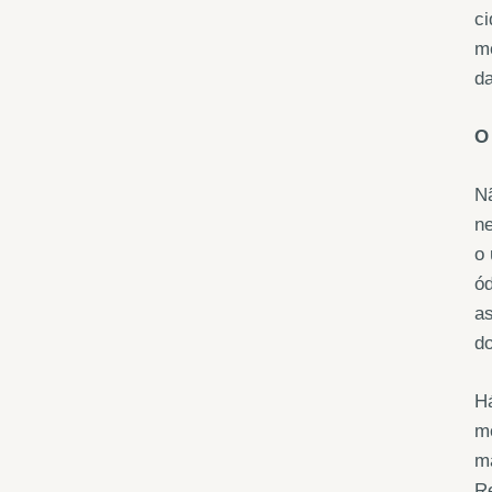
ci
mo
da
O
Nã
ne
o 
ód
as
d
Há
m
ma
Re