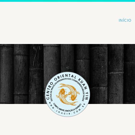
INÍCIO
<