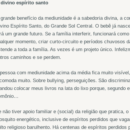
divino espírito santo
grande benefício da mediunidade é a sabedoria divina, a c
vino Espírito Santo, do Grande Sol Central. O bebê já nas
rá um grande futuro. Se a família interferir, funcionará com
alquer momento, criar curto-circuito e períodos chuvosos d
tende a toda a família. As vezes é um projeto único. Infeli
utros caminhos e se perdem.
pessoa com mediunidade acima da média fica muito visível
comoda muito. Sobre bullying, perseguições. São discrimina
ndou colocar meus livros na lata do lixo porque, segundo el
emônio…
 não tiver apoio familiar e (social) da religião que pratica
squito energético, inclusive de espíritos perdidos que vaga
lto religioso barulhento. Há centenas de espíritos perdidos 