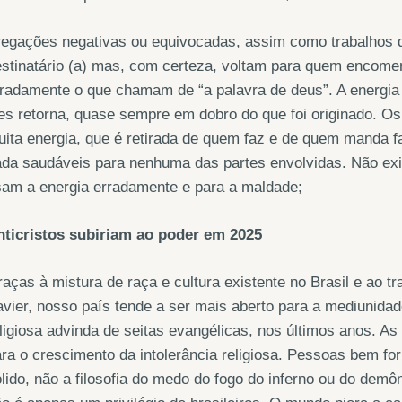
egações negativas ou equivocadas, assim como trabalhos de
stinatário (a) mas, com certeza, voltam para quem encome
rradamente o que chamam de “a palavra de deus”. A energi
es retorna, quase sempre em dobro do que foi originado. O
ita energia, que é retirada de quem faz e de quem manda f
ada saudáveis para nenhuma das partes envolvidas. Não ex
sam a energia erradamente e para a maldade;
nticristos subiriam ao poder em 2025
aças à mistura de raça e cultura existente no Brasil e ao 
vier, nosso país tende a ser mais aberto para a mediunidad
ligiosa advinda de seitas evangélicas, nos últimos anos. 
ra o crescimento da intolerância religiosa. Pessoas bem 
lido, não a filosofia do medo do fogo do inferno ou do dem