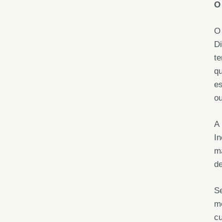
O 
O 
Di
te
qu
es
o
A 
In
ma
d
Se
mo
cu