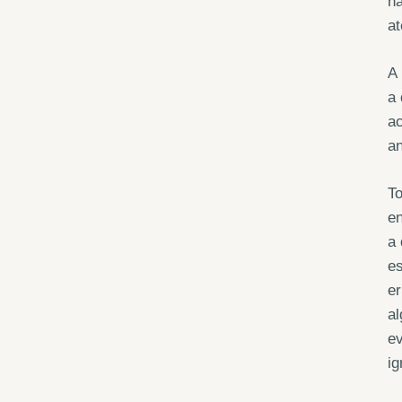
nã
at
A 
a 
ac
an
To
en
a 
es
er
al
ev
ig