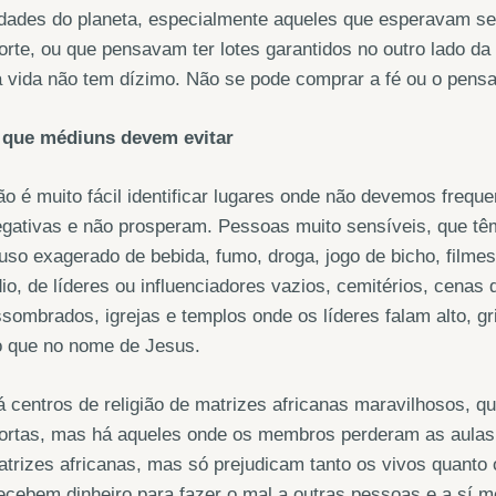
dades do planeta, especialmente aqueles que esperavam ser
rte, ou que pensavam ter lotes garantidos no outro lado da
 vida não tem dízimo. Não se pode comprar a fé ou o pens
 que médiuns devem evitar
o é muito fácil identificar lugares onde não devemos frequ
gativas e não prosperam. Pessoas muito sensíveis, que t
uso exagerado de bebida, fumo, droga, jogo de bicho, filmes 
io, de líderes ou influenciadores vazios, cemitérios, cena
sombrados, igrejas e templos onde os líderes falam alto, g
o que no nome de Jesus.
 centros de religião de matrizes africanas maravilhosos, 
ortas, mas há aqueles onde os membros perderam as aulas 
trizes africanas, mas só prejudicam tanto os vivos quanto 
cebem dinheiro para fazer o mal a outras pessoas e a sí m