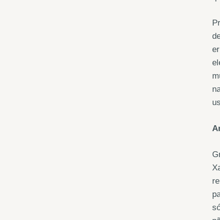
Pr
de
e
el
mu
n
u
A
Gr
Xa
re
pa
só