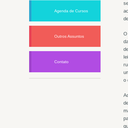
s
ao
Agenda de Cursos
de
O 
Outros Assuntos
da
de
le
Contato
ru
um
o 
Aq
de
ma
pa
qu