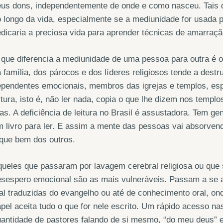
eus dons, independentemente de onde e como nasceu. Tais 
 longo da vida, especialmente se a mediunidade for usada 
dicaria a preciosa vida para aprender técnicas de amarra
que diferencia a mediunidade de uma pessoa para outra é o 
 família, dos párocos e dos líderes religiosos tende a destr
pendentes emocionais, membros das igrejas e templos, esp
itura, isto é, não ler nada, copia o que lhe dizem nos temp
as. A deficiência de leitura no Brasil é assustadora. Tem
 livro para ler. E assim a mente das pessoas vai absorvend
que bem dos outros.
ueles que passaram por lavagem cerebral religiosa ou que 
sespero emocional são as mais vulneráveis. Passam a se a
l traduzidas do evangelho ou até de conhecimento oral, on
pel aceita tudo o que for nele escrito. Um rápido acesso na
antidade de pastores falando de si mesmo, “do meu deus” e