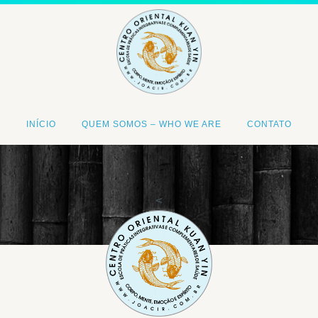
INÍCIO
QUEM SOMOS – WHO WE ARE
CONTATO
<