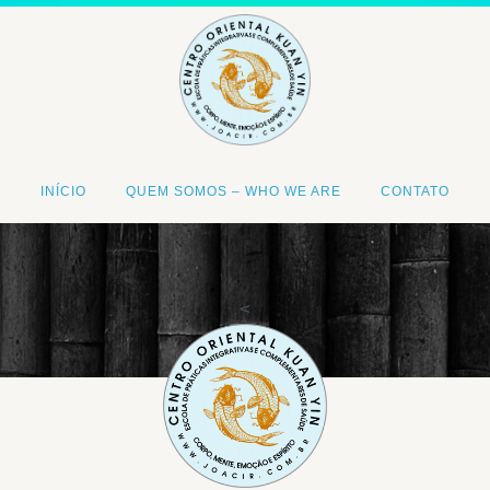
INÍCIO
QUEM SOMOS – WHO WE ARE
CONTATO
<