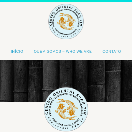
INÍCIO
QUEM SOMOS – WHO WE ARE
CONTATO
<