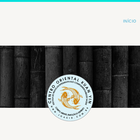
INÍCIO
<