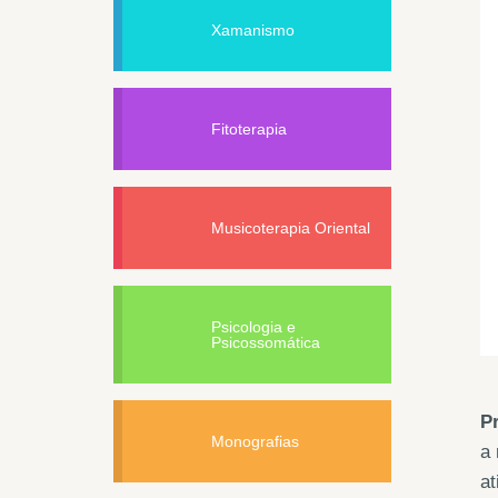
Xamanismo
Fitoterapia
Musicoterapia Oriental
Psicologia e
Psicossomática
P
Monografias
a 
at