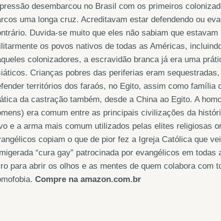
pressão desembarcou no Brasil com os primeiros colonizad
rcos uma longa cruz. Acreditavam estar defendendo ou evan
ntrário. Duvida-se muito que eles não sabiam que estavam u
litarmente os povos nativos de todas as Américas, incluindo
queles colonizadores, a escravidão branca já era uma práti
iáticos. Crianças pobres das periferias eram sequestradas,
fender territórios dos faraós, no Egito, assim como família 
ática da castração também, desde a China ao Egito. A homo
mens) era comum entre as principais civilizações da histó
vo e a arma mais comum utilizados pelas elites religiosas 
angélicos copiam o que de pior fez a Igreja Católica que v
amigerada “cura gay” patrocinada por evangélicos em toda
vro para abrir os olhos e as mentes de quem colabora com 
omofobia.
Compre na amazon.com.br