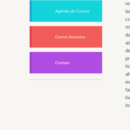
re
Agenda de Cursos
ba
co
mi
da
Outros Assuntos
as
de
pr
Contato
ho
al
ev
f
li
h