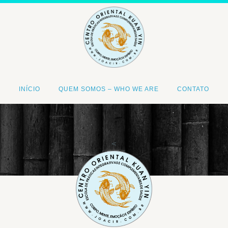
INÍCIO
QUEM SOMOS – WHO WE ARE
CONTATO
<