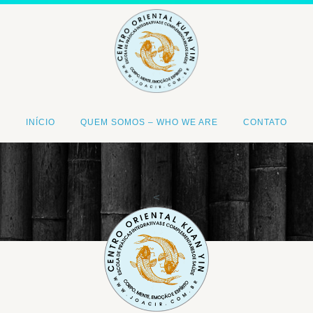
INÍCIO
QUEM SOMOS – WHO WE ARE
CONTATO
<