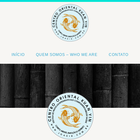
INÍCIO
QUEM SOMOS – WHO WE ARE
CONTATO
<