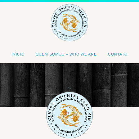
INÍCIO
QUEM SOMOS – WHO WE ARE
CONTATO
<