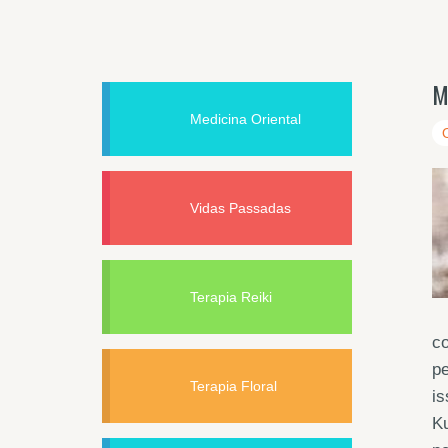
M
Medicina Oriental
Vidas Passadas
Terapia Reiki
co
pe
Terapia Floral
is
Ku