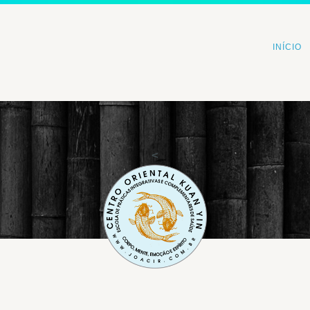
INÍCIO
<