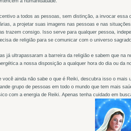
ertencem à humanidadade.
centivo a todos as pessoas, sem distinção, a invocar essa
árias, a projetar suas imagens nas pessoas e nas situaçõe
as trazem consigo. Isso serve para qualquer pessoa, indep
ecisa de religião para se comunicar com o universo sagrado
as já ultrapassaram a barreira da religião e sabem que na n
ergética a nossa disposição a qualquer hora do dia ou da no
 você ainda não sabe o que é Reiki, descubra isso o mais 
rande grupo de pessoas em todo o mundo que tem mais saúd
sico com a energia de Reiki. Apenas tenha cuidado em bus