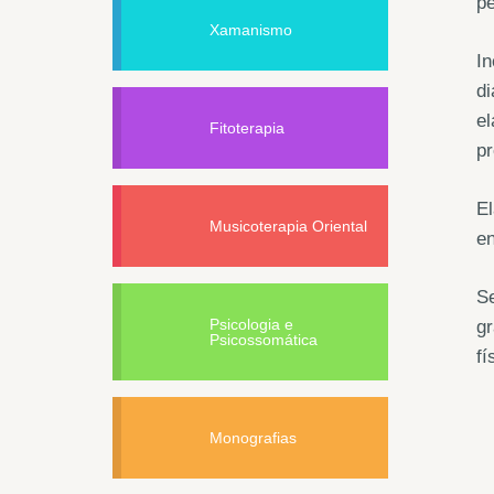
p
Xamanismo
In
di
el
Fitoterapia
pr
El
Musicoterapia Oriental
en
Se
Psicologia e
g
Psicossomática
fí
Monografias