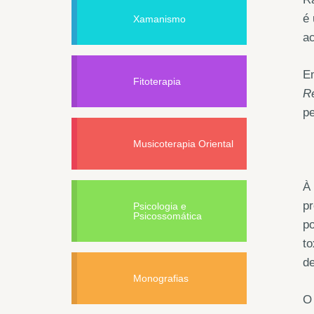
é 
Xamanismo
ac
E
Fitoterapia
R
pe
Musicoterapia Oriental
À
p
Psicologia e
Psicossomática
po
to
d
Monografias
O 