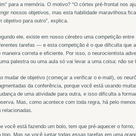
im” para a memória. O motivo? “O córtex pré-frontal nos aj
ingir nossos objetivos, mas esta habilidade maravilhosa fi
 objetivo para outro”, explica.
gundo ele, existe em nosso cérebro uma competição entre 
ferentes tarefas — e esta competição é o que dificulta que
 maneira correta e eficiente. Por isso, o neurocientista adv
uma palestra ou uma aula só vai levar a uma coisa: não se 
o mudar de objetivo (começar a verificar o e-mail), os neu
agmentadas da conferência, porque você está usando muitas
dança de uma atividade para outra, e isso dificulta a for
bserva. Mas, como acontece com toda regra, há pelo menos
 relacionadas.
e você está fazendo um bolo, tem que pré-aquecer o forno, 
 tipo. Mas se você juntar todas essas tarefas em uma grande 