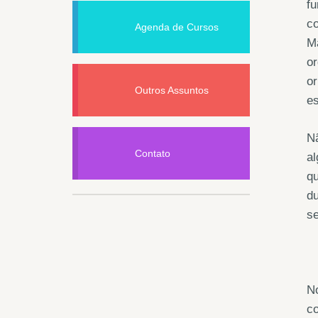
fu
co
Agenda de Cursos
Ma
or
or
Outros Assuntos
es
Nã
Contato
a
qu
du
se
No
co