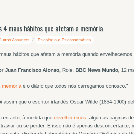
s 4 maus hábitos que afetam a memória
Outros Assuntos
/
Psicologia e Psicossomática
 maus hábitos que afetam a memória quando envelhecemos
or Juan Francisco Alonso,
Role,
BBC News Mundo,
12 ma
A
memória
é o diário que todos nós carregamos conosco.”
i assim que o escritor irlandês Oscar Wilde (1854-1900) de
o entanto, à medida que
envelhecemos
, algumas páginas de
traviar ou se perder. E isso não é apenas desconcertante
nganath, diretor do Laboratório de Memória Dinâmica da Un