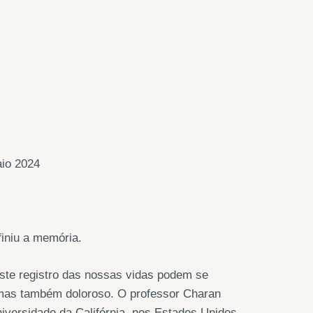
io 2024
finiu a memória.
ste registro das nossas vidas podem se
, mas também doloroso. O professor Charan
iversidade da Califórnia, nos Estados Unidos,