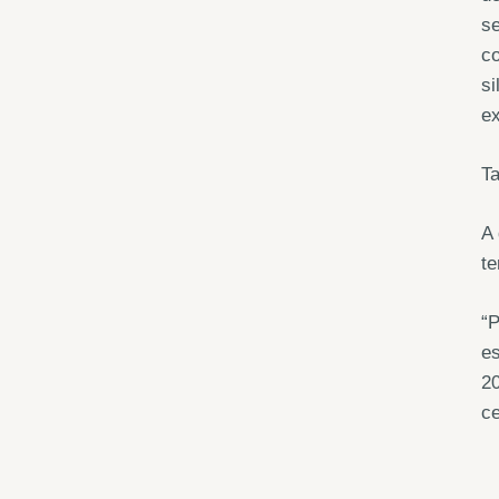
se
co
si
e
T
A 
te
“P
es
20
ce