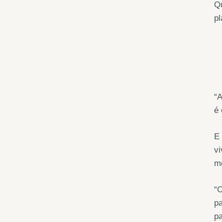
Qu
pl
“
é 
E 
vi
mé
“O
p
pa