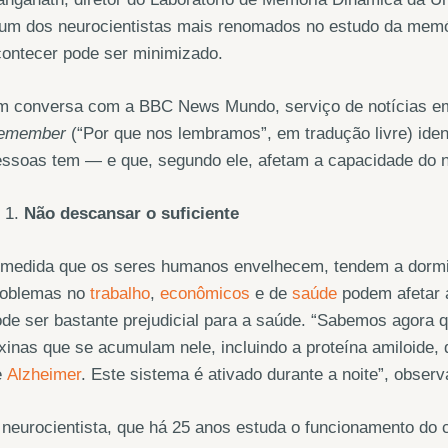
um dos neurocientistas mais renomados no estudo da memór
ontecer pode ser minimizado.
m conversa com a BBC News Mundo, serviço de notícias em 
emember
(“Por que nos lembramos”, em tradução livre) iden
ssoas tem — e que, segundo ele, afetam a capacidade do n
Não descansar o suficiente
 medida que os seres humanos envelhecem, tendem a dormi
roblemas no
trabalho
,
econômicos
e de
saúde
podem afetar 
de ser bastante prejudicial para a saúde. “Sabemos agora 
xinas que se acumulam nele, incluindo a proteína amiloide,
e
Alzheimer
. Este sistema é ativado durante a noite”, obser
neurocientista, que há 25 anos estuda o funcionamento do