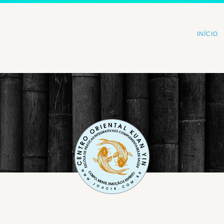
INÍCIO
<