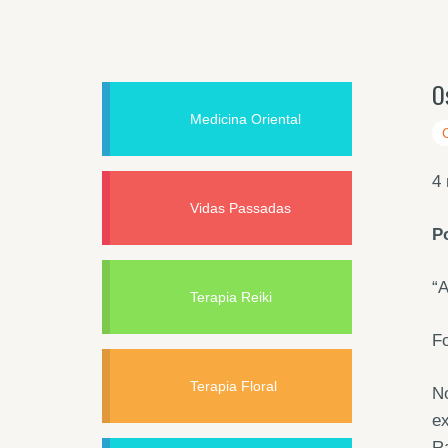
O
Medicina Oriental
4
Vidas Passadas
P
“
Terapia Reiki
Fo
Terapia Floral
N
ex
Ra