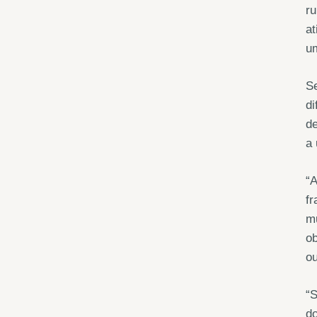
ru
at
um
Se
di
de
a 
“A
fr
mu
o
ou
“S
do