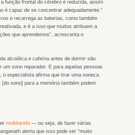
a função frontal do cérebro é reduzida, assim
 não é capaz de se concentrar adequadamente.”
civos e recarrega as baterias, como também
eativada, e é a isso que muitos atribuem a
mações que aprendemos”, acrescenta o
da alcoólica e cafeína antes de dormir são
r um sono reparador. E para aquelas pessoas
, o especialista afirma que tirar uma soneca
os [do sono] para a memória também podem
ser
multitarefa
— ou seja, de fazer várias
nganath alerta que isso pode ser “muito