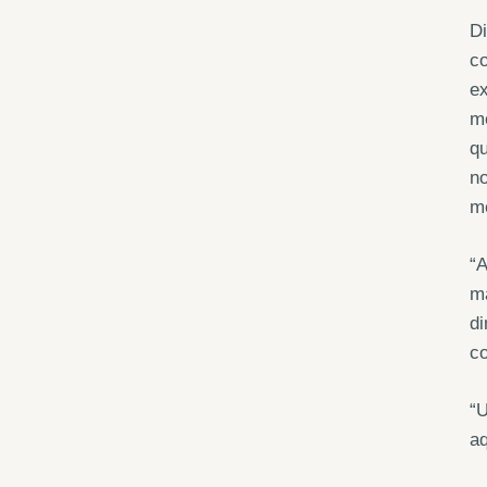
Di
co
ex
me
qu
no
m
“A
ma
di
co
“U
aq