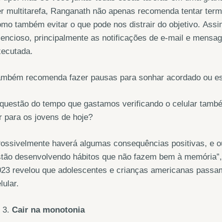
r multitarefa, Ranganath não apenas recomenda tentar termin
mo também evitar o que pode nos distrair do objetivo. Assi
lencioso, principalmente as notificações de e-mail e mens
xecutada.
ambém recomenda fazer pausas para sonhar acordado ou est
questão do tempo que gastamos verificando o celular também
r para os jovens de hoje?
ossivelmente haverá algumas consequências positivas, e ou
tão desenvolvendo hábitos que não fazem bem à memória”, 
23 revelou que adolescentes e crianças americanas passam 
lular.
Cair na monotonia