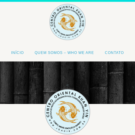
INÍCIO
QUEM SOMOS – WHO WE ARE
CONTATO
<