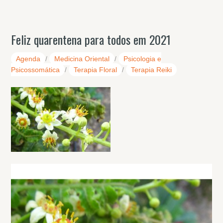
Feliz quarentena para todos em 2021
Agenda
/
Medicina Oriental
/
Psicologia e
Psicossomática
/
Terapia Floral
/
Terapia Reiki