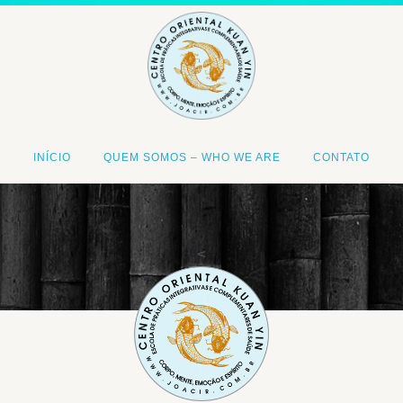
INÍCIO
QUEM SOMOS – WHO WE ARE
CONTATO
<