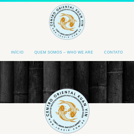
INÍCIO
QUEM SOMOS – WHO WE ARE
CONTATO
<