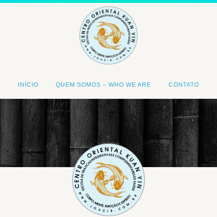
INÍCIO
QUEM SOMOS – WHO WE ARE
CONTATO
<