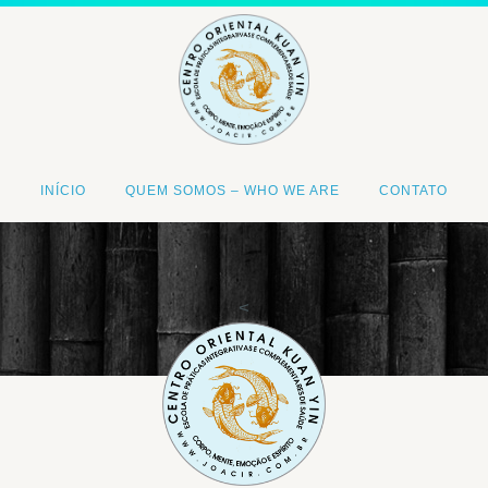
INÍCIO
QUEM SOMOS – WHO WE ARE
CONTATO
<