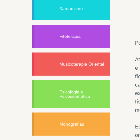
Xamanismo
Fitoterapia
Po
A
Musicoterapia Oriental
e
fí
ca
Psicologia e
ex
Psicossomática
fí
m
Monografias
Es
or