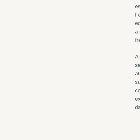
es
Fe
ec
a 
fr
Al
se
at
s
c
ex
d