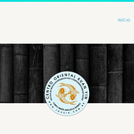
INÍCIO
<