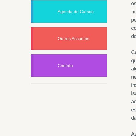
o
¨i
Agenda de Cursos
pe
co
d
Outros Assuntos
Ce
q
Contato
al
ne
in
i
ad
e
da
As