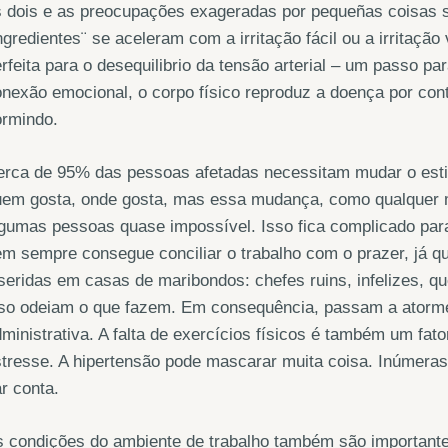
s dois e as preocupações exageradas por pequeñas coisas
ngredientes¨ se aceleram com a irritação fácil ou a irritaçã
rfeita para o desequilibrio da tensão arterial – um passo p
nexão emocional, o corpo físico reproduz a doença por co
ormindo.
rca de 95% das pessoas afetadas necessitam mudar o estilo
uem gosta, onde gosta, mas essa mudança, como qualquer m
gumas pessoas quase impossível. Isso fica complicado para
m sempre consegue conciliar o trabalho com o prazer, já q
seridas em casas de maribondos: chefes ruins, infelizes, qu
sso odeiam o que fazem. Em consequência, passam a atorme
ministrativa. A falta de exercícios físicos é também um fat
stresse. A hipertensão pode mascarar muita coisa. Inúmer
r conta.
 condições do ambiente de trabalho também são importante