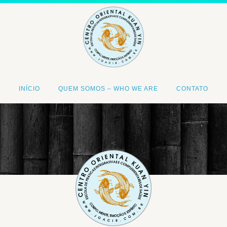
INÍCIO
QUEM SOMOS – WHO WE ARE
CONTATO
<