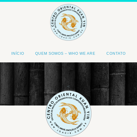
INÍCIO
QUEM SOMOS – WHO WE ARE
CONTATO
<