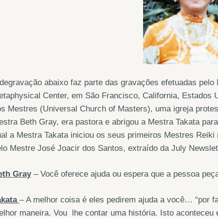
degravação abaixo faz parte das gravações efetuadas pelo 
taphysical Center, em São Francisco, California, Estados U
s Mestres (Universal Church of Masters), uma igreja protes
stra Beth Gray, era pastora e abrigou a Mestra Takata para
al a Mestra Takata iniciou os seus primeiros Mestres Reiki 
lo Mestre José Joacir dos Santos, extraído da July Newslet
eth Gray
– Você oferece ajuda ou espera que a pessoa peç
akata
– A melhor coisa é eles pedirem ajuda a você… “por fa
lhor maneira. Vou lhe contar uma história. Isto acontece