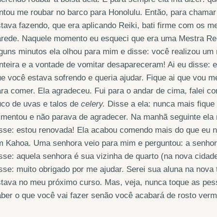
ntou me roubar no barco para Honolulu. Então, para chamar
tava fazendo, que era aplicando Reiki, bati firme com os m
arede. Naquele momento eu esqueci que era uma Mestra Rei
guns minutos ela olhou para mim e disse: você realizou u
nteira e a vontade de vomitar desapareceram! Ai eu disse: e
e você estava sofrendo e queria ajudar. Fique ai que vou m
ra comer. Ela agradeceu. Fui para o andar de cima, falei 
co de uvas e talos de
celery.
Disse a ela: nunca mais fiqu
limentou e não parava de agradecer. Na manhã seguinte el
isse: estou renovada! Ela acabou comendo mais do que eu
 Kahoa. Uma senhora veio para mim e perguntou: a senhora
sse: aquela senhora é sua vizinha de quarto (na nova cidad
sse: muito obrigado por me ajudar. Serei sua aluna na nova
stava no meu próximo curso. Mas, veja, nunca toque as pe
ber o que você vai fazer senão você acabará de rosto verm