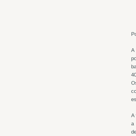
Po
A
p
ba
40
O
c
es
A
a 
d