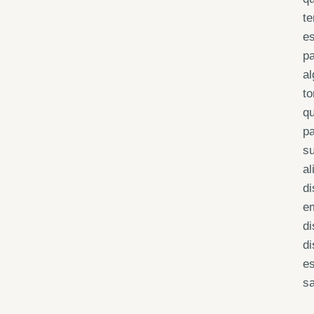
te
es
p
al
to
qu
pa
su
a
d
em
di
di
e
sa