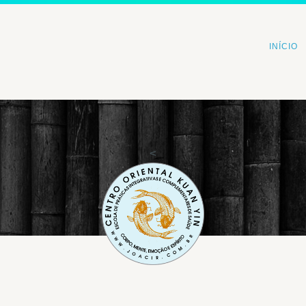
INÍCIO
<