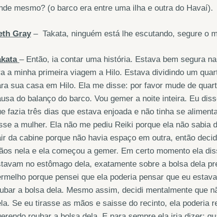
de mesmo? (o barco era entre uma ilha e outra do Havaí).
eth Gray
– Takata, ninguém está lhe escutando, segure o 
akata
– Então, ia contar uma história. Estava bem segura na
a a minha primeira viagem a Hilo. Estava dividindo um qua
ra sua casa em Hilo. Ela me disse: por favor mude de quar
usa do balanço do barco. Vou gemer a noite inteira. Eu diss
e fazia três dias que estava enjoada e não tinha se alimen
sse a mulher. Ela não me pediu Reiki porque ela não sabia 
ir da cabine porque não havia espaço em outra, então decidi
ãos nela e ela começou a gemer. Em certo momento ela dis
tavam no estômago dela, exatamente sobre a bolsa dela pres
rmelho porque pensei que ela poderia pensar que eu estava
ubar a bolsa dela. Mesmo assim, decidi mentalmente que não 
la. Se eu tirasse as mãos e saisse do recinto, ela poderi
erendo roubar a bolsa dela. E para sempre ela iria dizer: 