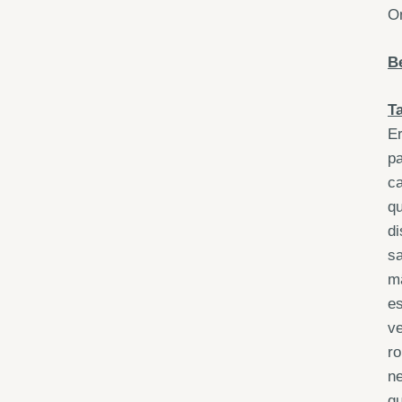
On
B
T
Er
pa
ca
qu
di
sa
m
es
ve
ro
ne
qu