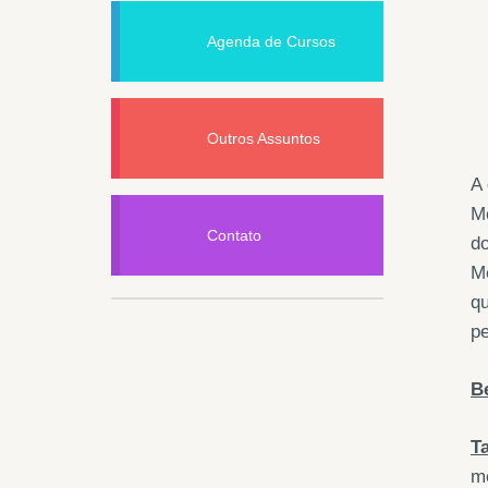
Agenda de Cursos
Outros Assuntos
A 
Me
Contato
do
Me
qu
pe
B
T
me