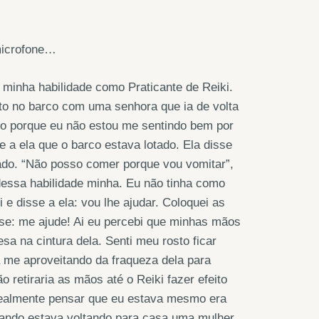
microfone…
 minha habilidade como Praticante de Reiki.
rto no barco com uma senhora que ia de volta
to porque eu não estou me sentindo bem por
e a ela que o barco estava lotado. Ela disse
tado. “Não posso comer porque vou vomitar”,
dessa habilidade minha. Eu não tinha como
 e disse a ela: vou lhe ajudar. Coloquei as
se: me ajude! Ai eu percebi que minhas mãos
a na cintura dela. Senti meu rosto ficar
 me aproveitando da fraqueza dela para
retiraria as mãos até o Reiki fazer efeito
a realmente pensar que eu estava mesmo era
quando estava voltando para casa uma mulher