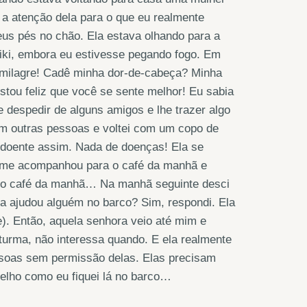
 a atenção dela para o que eu realmente
eus pés no chão. Ela estava olhando para a
ki, embora eu estivesse pegando fogo. Em
m milagre! Cadê minha dor-de-cabeça? Minha
stou feliz que você se sente melhor! Eu sabia
e despedir de alguns amigos e lhe trazer algo
com outras pessoas e voltei com um copo de
e doente assim. Nada de doenças! Ela se
a me acompanhou para o café da manhã e
 no café da manhã… Na manhã seguinte desci
 ajudou alguém no barco? Sim, respondi. Ela
e). Então, aquela senhora
veio até mim e
 turma, não interessa quando. E ela realmente
ssoas sem permissão delas. Elas precisam
elho como eu fiquei lá no barco…