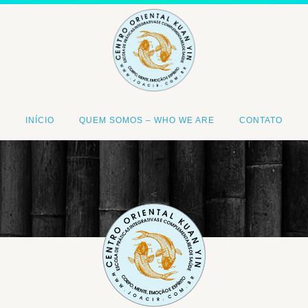
INÍCIO
QUEM SOMOS – WHO WE ARE
CONTATO
<