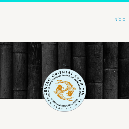
INÍCIO
<