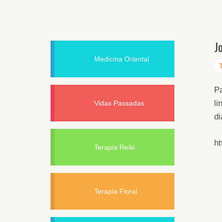
J
Medicina Oriental
Pa
li
Vidas Passadas
di
h
Terapia Reiki
Terapia Floral