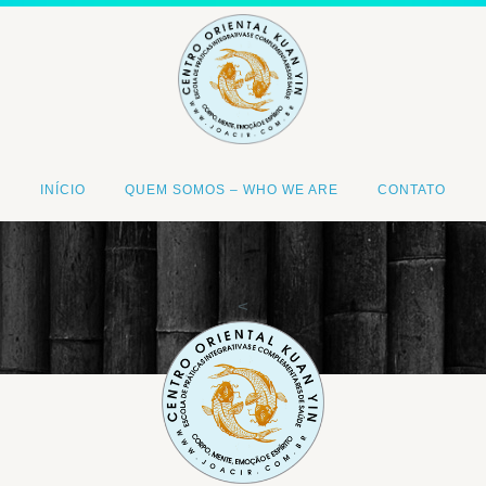
INÍCIO
QUEM SOMOS – WHO WE ARE
CONTATO
<