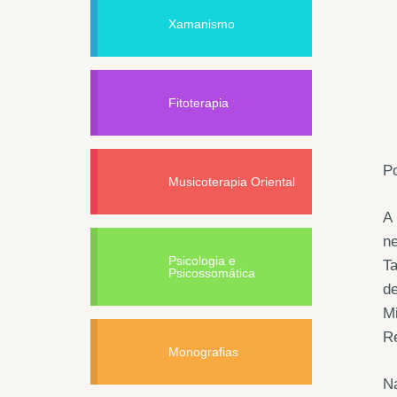
Xamanismo
Fitoterapia
Po
Musicoterapia Oriental
A 
ne
Psicologia e
Ta
Psicossomática
de
Mi
Re
Monografias
Na