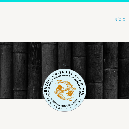
INÍCIO
<