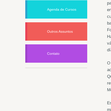
pa
Agenda de Cursos
en
cu
ba
Fo
Outros Assuntos
Ha
vá
dí
Contato
O 
ac
Qu
re
Me
Es
mi