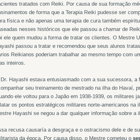
cientes tratados com Reiki. Por causa de sua formação méd
sinamentos de forma que a Terapia Reiki pudesse ser comp
ra física e não apenas uma terapia de cura também espiritu
seadas nesses históricos que ele passou a chamar de Reik
i ele quem mudou a forma de tratar os clientes. O Mestre Us
yashi passou a tratar e recomendou que seus alunos trata
rios Reikianos poderiam trabalhar ao mesmo tempo com um s
as inteiros.
Dr. Hayashi estava entusiasmado com a sua sucessora, a M
ompanhar seu treinamento de mestrado na ilha do Havaí, p
ando ele voltou para o Japão em 1938-1939, os militares j
latar os pontos estratégicos militares norte-americanos na 
stre Hayashi se negou a dar qualquer informação sobre a i
sa recusa causaría a desgraça e o ostracismo dele e de su
litarista da época. Por causa disso, o Mestre cometeu o
se