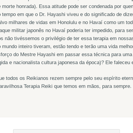
 morte honrada). Essa atitude pode ser condenada por quem
 tempo em que o Dr. Hayashi viveu e do significado de dizer
lvo milhares de vidas em Honolulu e no Havaí como um todo
aque militar japonês no Havaí poderia ter impedido, para s
s não tivéssemos o privilégio de ter essa terapia em noss
 mundo inteiro tiveram, estão tendo e terão uma vida melh
forço do Mestre Hayashi em passar essa técnica para uma m
gida e nacionalista cultura japonesa da época)? Ele faleceu
ue todos os Reikianos rezem sempre pelo seu espírito ete
aravilhosa Terapia Reiki que temos em mãos, para sempre.