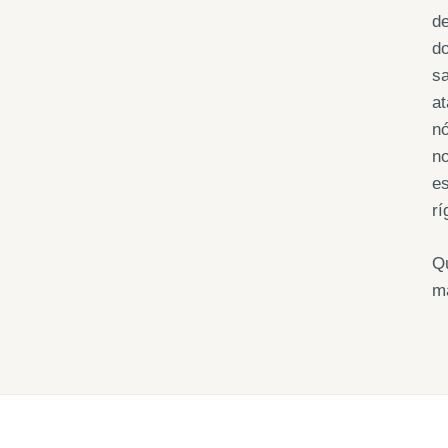
de
do
sa
at
nó
no
es
rí
Q
m