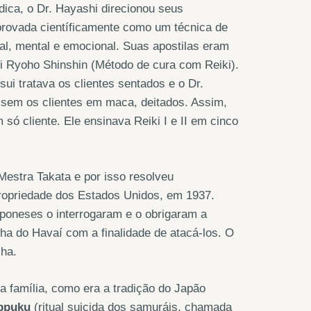
ica, o Dr. Hayashi direcionou seus
rovada científicamente como um técnica de
al, mental e emocional. Suas apostilas eram
i Ryoho Shinshin (Método de cura com Reiki).
ui tratava os clientes sentados e o Dr.
ssem os clientes em maca, deitados. Assim,
ó cliente. Ele ensinava Reiki I e II em cinco
estra Takata e por isso resolveu
ropriedade dos Estados Unidos, em 1937.
aponeses o interrogaram e o obrigaram a
ilha do Havaí com a finalidade de atacá-los. O
lha.
a família, como era a tradição do Japão
ppuku
(ritual suicida dos samuráis, chamada