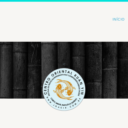
INÍCIO
<