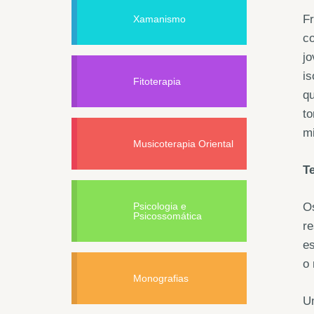
Fr
Xamanismo
co
jo
is
Fitoterapia
qu
to
mi
Musicoterapia Oriental
T
Psicologia e
Os
Psicossomática
re
es
o 
Monografias
U