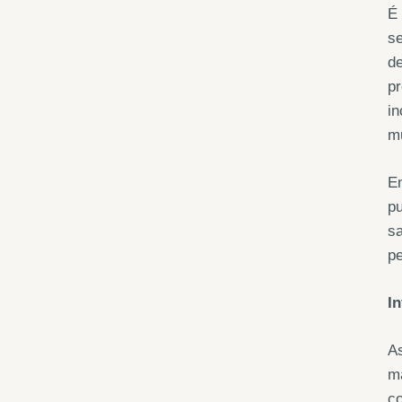
É
s
de
pr
in
m
E
pu
s
p
In
A
m
c