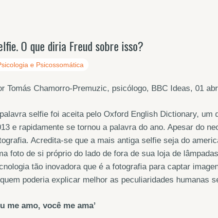
elfie. O que diria Freud sobre isso?
Psicologia e Psicossomática
or Tomás Chamorro-Premuzic, psicólogo, BBC Ideas, 01 abr
palavra selfie foi aceita pelo Oxford English Dictionary, um
13 e rapidamente se tornou a palavra do ano. Apesar do neo
tografia. Acredita-se que a mais antiga selfie seja do ameri
a foto de si próprio do lado de fora de sua loja de lâmpad
cnologia tão inovadora que é a fotografia para captar imag
 quem poderia explicar melhor as peculiaridades humanas 
Eu me amo, você me ama’