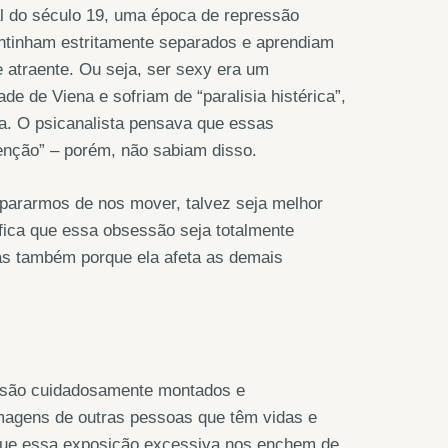
l do século 19, uma época de repressão
ntinham estritamente separados e aprendiam
atraente. Ou seja, ser sexy era um
e de Viena e sofriam de “paralisia histérica”,
a. O psicanalista pensava que essas
nção” – porém, não sabiam disso.
pararmos de nos mover, talvez seja melhor
ifica que essa obsessão seja totalmente
as também porque ela afeta as demais
 são cuidadosamente montados e
agens de outras pessoas que têm vidas e
que essa exposição excessiva nos enchem de