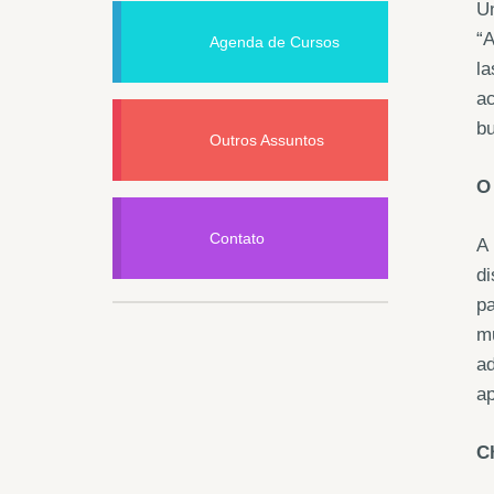
Un
“A
Agenda de Cursos
la
ac
bu
Outros Assuntos
O
Contato
A 
di
pa
m
ad
ap
C