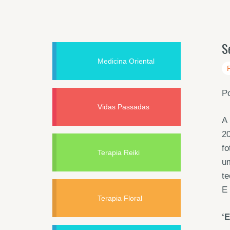
S
Medicina Oriental
P
Vidas Passadas
A 
20
fo
Terapia Reiki
um
te
E
Terapia Floral
‘