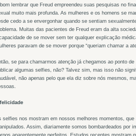
 bom lembrar que Freud empreendeu suas pesquisas no fina
exual muito mais profunda. As mulheres e os homens se ma
sde cedo a se envergonhar quando se sentiam sexualmente 
oblema. Muitas das pacientes de Freud eram da alta sociedad
capacidade de se mover sem ter qualquer explicação médic
ulheres paravam de se mover porque “queriam chamar a ate
ntão, se para chamarmos atenção já chegamos ao ponto de 
blicar algumas selfies, não? Talvez sim, mas isso não sign
audável, não apenas pelo que ela diz sobre nós mesmos, m
essoas.
felicidade
s selfies nos mostram em nossos melhores momentos, que
anipulados. Assim, diariamente somos bombardeados por im
orpos aparentemente perfeitos. Estudos recentes mostram 