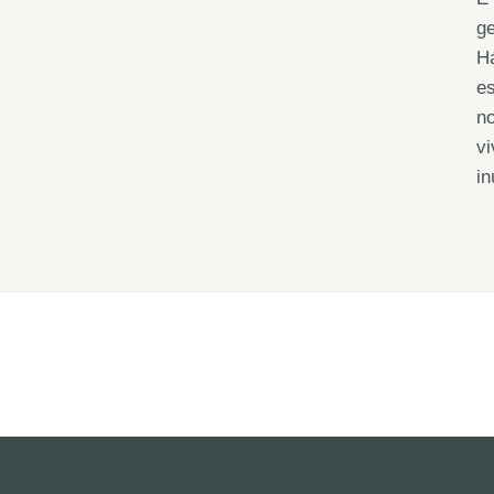
ge
H
es
no
vi
i