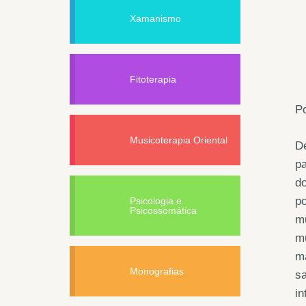
Xamanismo
Fitoterapia
Po
Musicoterapia Oriental
De
pa
do
po
Psicologia e
Psicossomática
mu
m
m
Monografias
s
in