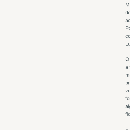
M
do
ac
Po
co
Lu
O
a 
ma
pr
ve
fo
al
fi
É 