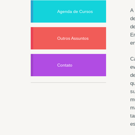
A 
Agenda de Cursos
de
de
En
Outros Assuntos
en
Ca
Contato
ev
de
qu
su
m
ma
t
es