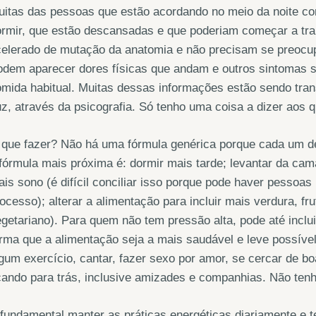
uitas das pessoas que estão acordando no meio da noite c
rmir, que estão descansadas e que poderiam começar a tra
elerado de mutação da anatomia e não precisam se preocup
dem aparecer dores físicas que andam e outros sintomas se
mida habitual. Muitas dessas informações estão sendo tran
z, através da psicografia. Só tenho uma coisa a dizer aos q
 que fazer? Não há uma fórmula genérica porque cada um d
fórmula mais próxima é: dormir mais tarde; levantar da ca
is sono (é difícil conciliar isso porque pode haver pesso
ocesso); alterar a alimentação para incluir mais verdura, fr
getariano). Para quem não tem pressão alta, pode até incluir
rma que a alimentação seja a mais saudável e leve possíve
gum exercício, cantar, fazer sexo por amor, se cercar de b
cando para trás, inclusive amizades e companhias. Não ten
fundamental manter as práticas energéticas diariamente e t