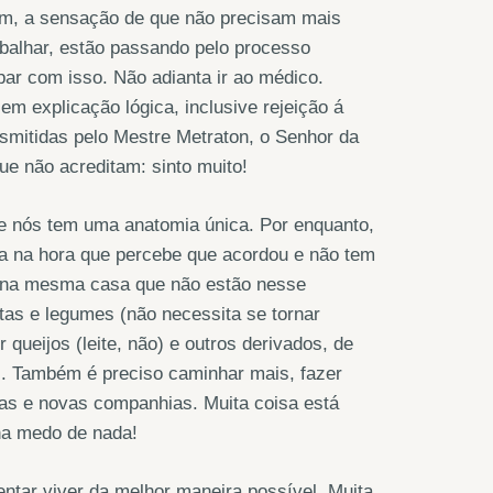
om, a sensação de que não precisam mais
balhar, estão passando pelo processo
ar com isso. Não adianta ir ao médico.
m explicação lógica, inclusive rejeição á
smitidas pelo Mestre Metraton, o Senhor da
ue não acreditam: sinto muito!
e nós tem uma anatomia única. Por enquanto,
ma na hora que percebe que acordou e não tem
as na mesma casa que não estão nesse
utas e legumes (não necessita se tornar
 queijos (leite, não) e outros derivados, de
l. Também é preciso caminhar mais, fazer
oas e novas companhias. Muita coisa está
ha medo de nada!
entar viver da melhor maneira possível. Muita