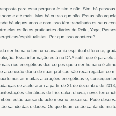
resposta para essa pergunta é: sim e não. Sim, há pessoas
 sono e até mais. Mas há outras que não. Essas são aquel
sde há alguns anos e com isso têm trabalhado os seus cen
tre elas estão os praticantes diários de Reiki, Yoga, Passe
ergéticas/espiritualistas. Por que isso acontece?
da ser humano tem uma anatomia espiritual diferente, grud
olução. Essa informação está no DNA sutil, que é paralelo 
mais rios energéticos dos corpos que o ser humano é alime
e a conexão diária de suas práticas são recarregadas com 
portemos as muitas alterações energéticas e, consequentem
udanças se aceleraram a partir de 21 de dezembro de 20
nifestações climáticas de frio, calor, chuva, neve, terrem
ambém estão passando pelo mesmo processo. Pode observar
tão saindo das cidades. Os que ficam estão cantando muito