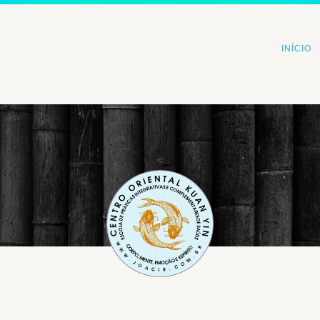
INÍCIO
<