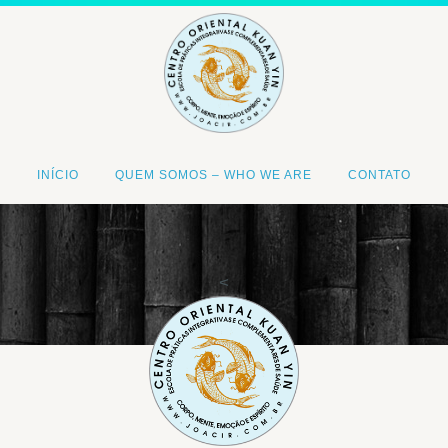
INÍCIO
QUEM SOMOS – WHO WE ARE
CONTATO
<