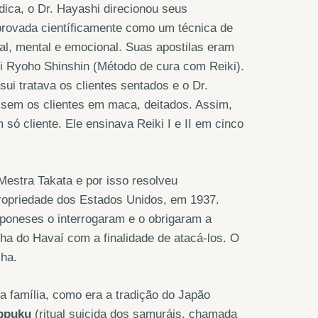
ica, o Dr. Hayashi direcionou seus
rovada científicamente como um técnica de
al, mental e emocional. Suas apostilas eram
i Ryoho Shinshin (Método de cura com Reiki).
ui tratava os clientes sentados e o Dr.
ssem os clientes em maca, deitados. Assim,
ó cliente. Ele ensinava Reiki I e II em cinco
estra Takata e por isso resolveu
ropriedade dos Estados Unidos, em 1937.
aponeses o interrogaram e o obrigaram a
ilha do Havaí com a finalidade de atacá-los. O
lha.
a família, como era a tradição do Japão
ppuku
(ritual suicida dos samuráis, chamada