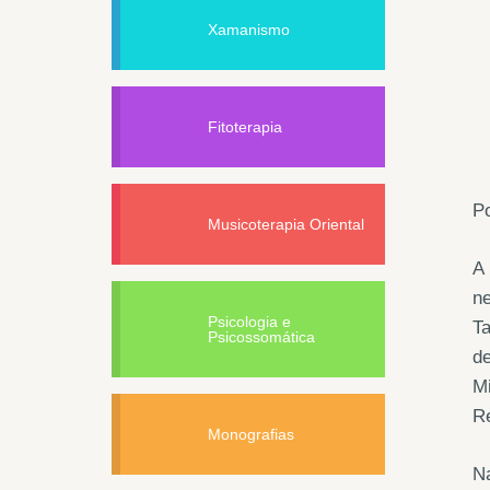
Xamanismo
Fitoterapia
Po
Musicoterapia Oriental
A 
ne
Psicologia e
Ta
Psicossomática
de
Mi
Re
Monografias
Na