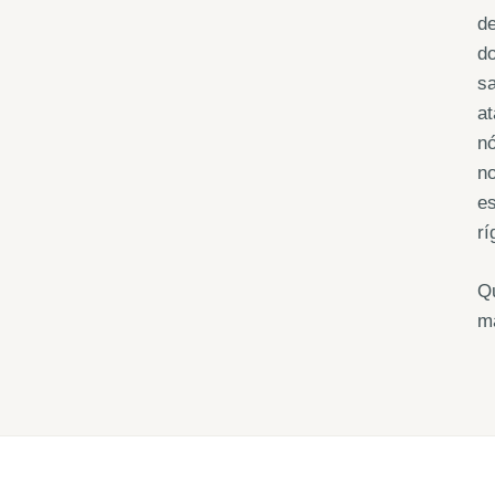
de
do
sa
at
nó
no
es
rí
Q
m