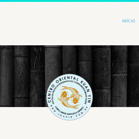
INÍCIO
<