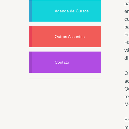
pa
Agenda de Cursos
en
cu
ba
Fo
Outros Assuntos
Ha
vá
dí
Contato
O 
ac
Qu
re
Me
Es
mi