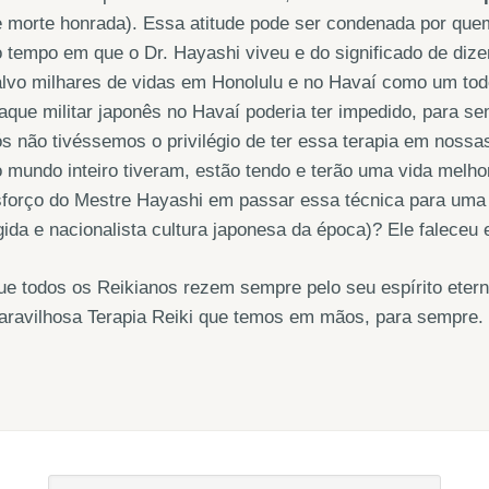
 morte honrada). Essa atitude pode ser condenada por quem
 tempo em que o Dr. Hayashi viveu e do significado de dizer
lvo milhares de vidas em Honolulu e no Havaí como um todo
aque militar japonês no Havaí poderia ter impedido, para s
s não tivéssemos o privilégio de ter essa terapia em noss
 mundo inteiro tiveram, estão tendo e terão uma vida melh
forço do Mestre Hayashi em passar essa técnica para uma m
gida e nacionalista cultura japonesa da época)? Ele faleceu
ue todos os Reikianos rezem sempre pelo seu espírito ete
aravilhosa Terapia Reiki que temos em mãos, para sempre.