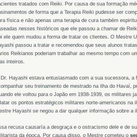
cientes tratados com Reiki. Por causa de sua formação méd
sinamentos de forma que a Terapia Reiki pudesse ser comp
ra física e não apenas uma terapia de cura também espiritu
seadas nesses históricos que ele passou a chamar de Reik
i ele quem mudou a forma de tratar os clientes. O Mestre Us
yashi passou a tratar e recomendou que seus alunos trata
rios Reikianos poderiam trabalhar ao mesmo tempo com um s
as inteiros.
Dr. Hayashi estava entusiasmado com a sua sucessora, a M
ompanhar seu treinamento de mestrado na ilha do Havaí, p
ando ele voltou para o Japão em 1938-1939, os militares j
latar os pontos estratégicos militares norte-americanos na 
stre Hayashi se negou a dar qualquer informação sobre a i
sa recusa causaría a desgraça e o ostracismo dele e de su
litarista da época. Por causa disso, o Mestre cometeu o
se