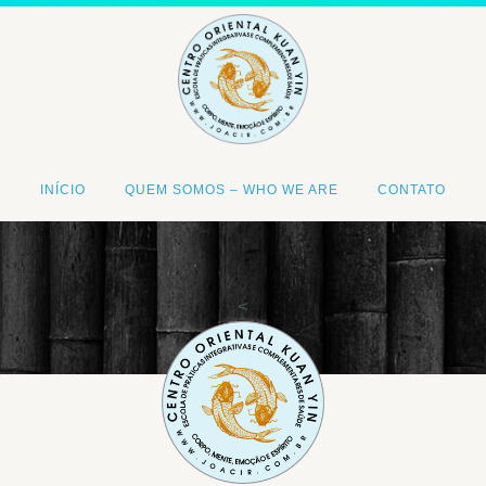
INÍCIO
QUEM SOMOS – WHO WE ARE
CONTATO
<