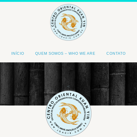
INÍCIO
QUEM SOMOS – WHO WE ARE
CONTATO
<