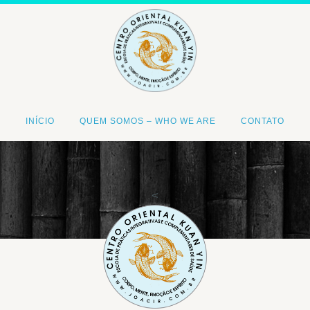
INÍCIO
QUEM SOMOS – WHO WE ARE
CONTATO
<