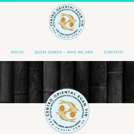
INÍCIO
QUEM SOMOS – WHO WE ARE
CONTATO
<