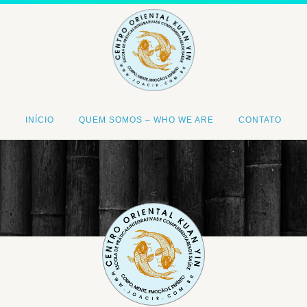
INÍCIO
QUEM SOMOS – WHO WE ARE
CONTATO
<