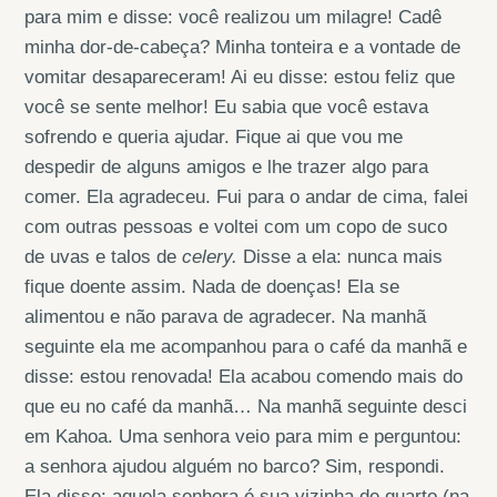
para mim e disse: você realizou um milagre! Cadê
minha dor-de-cabeça? Minha tonteira e a vontade de
vomitar desapareceram! Ai eu disse: estou feliz que
você se sente melhor! Eu sabia que você estava
sofrendo e queria ajudar. Fique ai que vou me
despedir de alguns amigos e lhe trazer algo para
comer. Ela agradeceu. Fui para o andar de cima, falei
com outras pessoas e voltei com um copo de suco
de uvas e talos de
celery.
Disse a ela: nunca mais
fique doente assim. Nada de doenças! Ela se
alimentou e não parava de agradecer. Na manhã
seguinte ela me acompanhou para o café da manhã e
disse: estou renovada! Ela acabou comendo mais do
que eu no café da manhã… Na manhã seguinte desci
em Kahoa. Uma senhora veio para mim e perguntou:
a senhora ajudou alguém no barco? Sim, respondi.
Ela disse: aquela senhora é sua vizinha de quarto (na