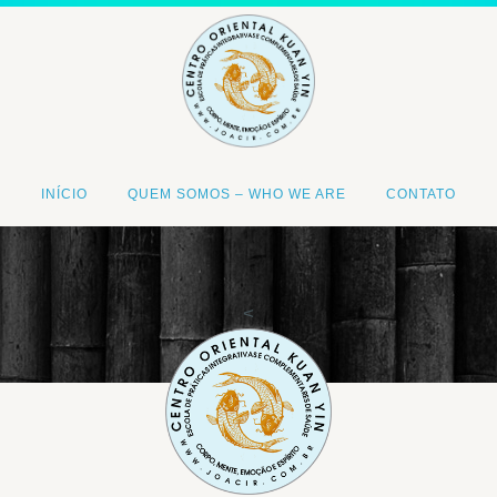
INÍCIO
QUEM SOMOS – WHO WE ARE
CONTATO
<