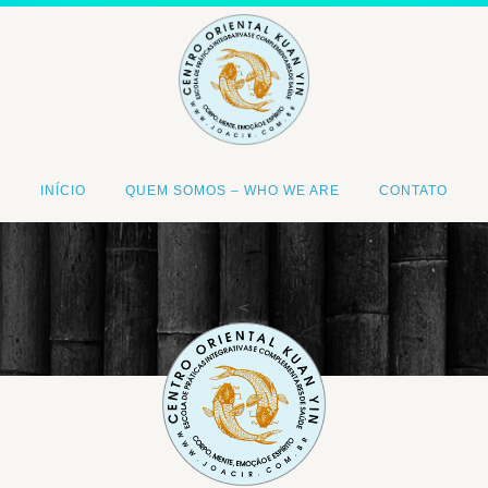
INÍCIO
QUEM SOMOS – WHO WE ARE
CONTATO
<