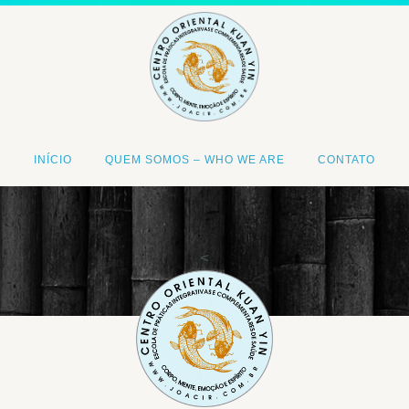
INÍCIO
QUEM SOMOS – WHO WE ARE
CONTATO
<