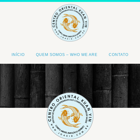
INÍCIO
QUEM SOMOS – WHO WE ARE
CONTATO
<