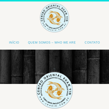
INÍCIO
QUEM SOMOS – WHO WE ARE
CONTATO
<