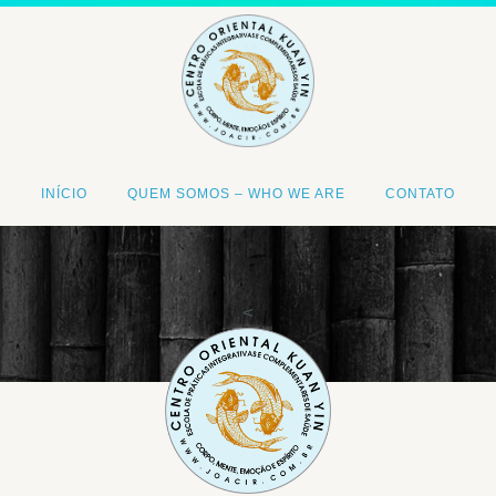
INÍCIO
QUEM SOMOS – WHO WE ARE
CONTATO
<