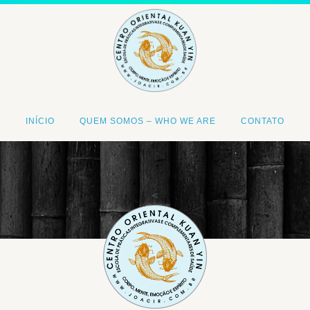
INÍCIO
QUEM SOMOS – WHO WE ARE
CONTATO
<