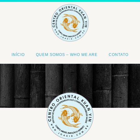
INÍCIO
QUEM SOMOS – WHO WE ARE
CONTATO
<