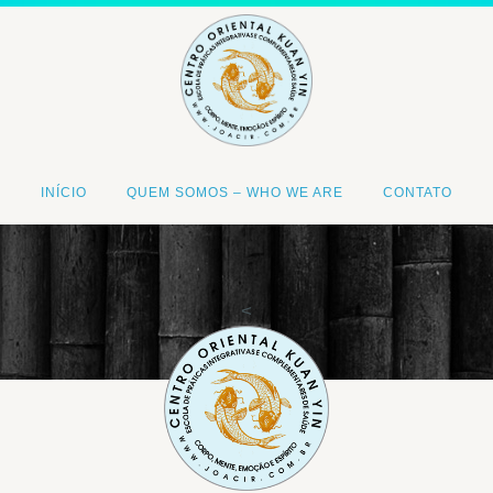
INÍCIO
QUEM SOMOS – WHO WE ARE
CONTATO
<